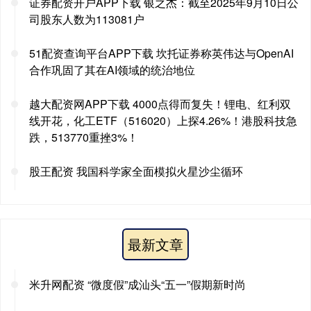
证券配资开户APP下载 银之杰：截至2025年9月10日公
司股东人数为113081户
51配资查询平台APP下载 坎托证券称英伟达与OpenAI
合作巩固了其在AI领域的统治地位
越大配资网APP下载 4000点得而复失！锂电、红利双
线开花，化工ETF（516020）上探4.26%！港股科技急
跌，513770重挫3%！
股王配资 我国科学家全面模拟火星沙尘循环
最新文章
米升网配资 “微度假”成汕头“五一”假期新时尚