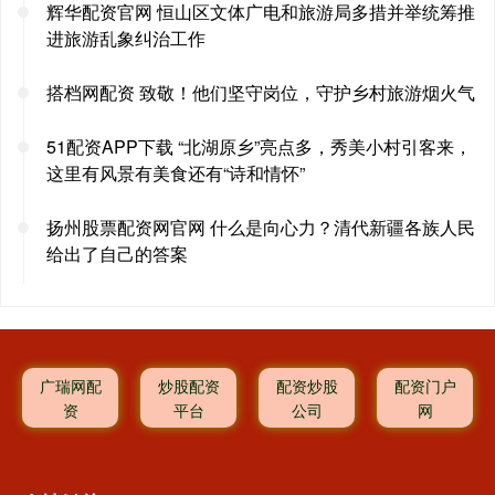
辉华配资官网 恒山区文体广电和旅游局多措并举统筹推
进旅游乱象纠治工作
搭档网配资 致敬！他们坚守岗位，守护乡村旅游烟火气
51配资APP下载 “北湖原乡”亮点多，秀美小村引客来，
这里有风景有美食还有“诗和情怀”
扬州股票配资网官网 什么是向心力？清代新疆各族人民
给出了自己的答案
广瑞网配
炒股配资
配资炒股
配资门户
资
平台
公司
网