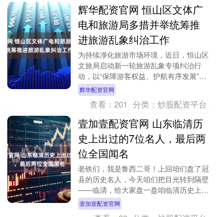
辉华配资官网 恒山区文体广
电和旅游局多措并举统筹推
进旅游乱象纠治工作
为持续净化旅游市场环境，近日，恒山区
文旅局启动新一轮旅游乱象专项纠治行
动，以“保障游客权益、护航有序发展”为
核心，全面统筹推进旅游乱象治理工作。
辉华配资官网
针对不合理低价....
查看：
201
分类：
炒股配资平台
壹加壹配资官网 山东临清历
史上出过的7位名人，最后两
位全国闻名
老铁们，我是鲁西二哥！上回咱们盘了冠
县的历史名人，今天咱们把目光转到隔壁
——临清，给大家盘一盘咱临清历史上出
过的七位名人，最后两位，全国无人不
壹加壹配资官网
知！ 第一位：吕才....