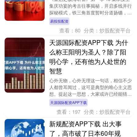
集庆功宴的考古往事揭秘，开启多线并行
探秘模式，铁三角首度暂时分道扬镳，吴
邪联手白昊天深挖十一仓线索，胖子奔赴
易投投配资
哑巴村协助黑....
查看：
80
分类：
炒股配资平台
天源国际配资APP下载 为什
么称王阳明为圣人？除了阳
明心学，还有他为人处世的
智慧
心外无物，心外无理这一句话，相信不少
人都曾耳闻过，这可是典型的唯心主义思
想。提起这一思想，大家或许已经能猜到
我们今天要讲的人物了——没错，他就是
天源国际配资APP下载
王守仁，或者说是....
查看：
197
分类：
炒股配资平台
新规配资APP下载 出大事
了，高市破了日本60年规