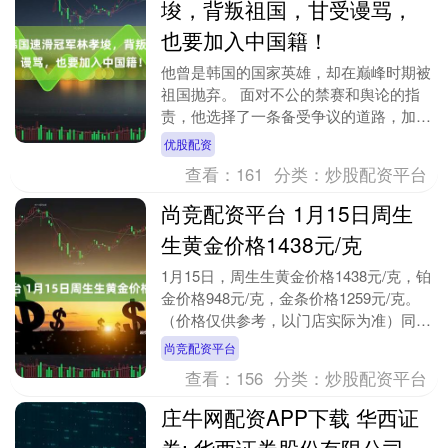
埈，背叛祖国，甘受谩骂，
也要加入中国籍！
他曾是韩国的国家英雄，却在巅峰时期被
祖国抛弃。 面对不公的禁赛和舆论的指
责，他选择了一条备受争议的道路，加入
中国国籍。 这个决定让他背上了“叛徒”的
优股配资
骂名，但也给....
查看：
161
分类：
炒股配资平台
尚竞配资平台 1月15日周生
生黄金价格1438元/克
1月15日，周生生黄金价格1438元/克，铂
金价格948元/克，金条价格1259元/克。
（价格仅供参考，以门店实际为准）同日
上海黄金交易所现货黄金AU9999最....
尚竞配资平台
查看：
156
分类：
炒股配资平台
庄牛网配资APP下载 华西证
券: 华西证券股份有限公司