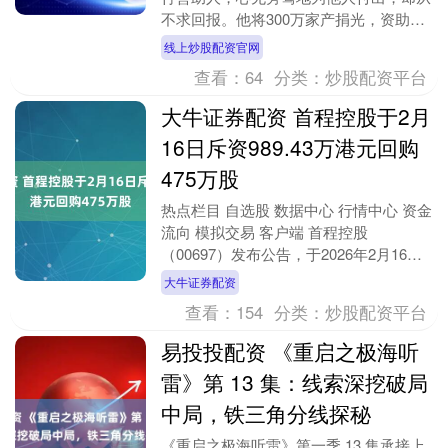
不求回报。他将300万家产捐光，资助了
150名失学儿童和残疾孩子，认养了37个
线上炒股配资官网
孤儿，却自....
查看：
64
分类：
炒股配资平台
大牛证券配资 首程控股于2月
16日斥资989.43万港元回购
475万股
热点栏目 自选股 数据中心 行情中心 资金
流向 模拟交易 客户端 首程控股
（00697）发布公告，于2026年2月16
日，该公司斥资989.43万港元回购475....
大牛证券配资
查看：
154
分类：
炒股配资平台
易投投配资 《重启之极海听
雷》第 13 集：线索深挖破局
中局，铁三角分线探秘
《重启之极海听雷》第一季 13 集承接上