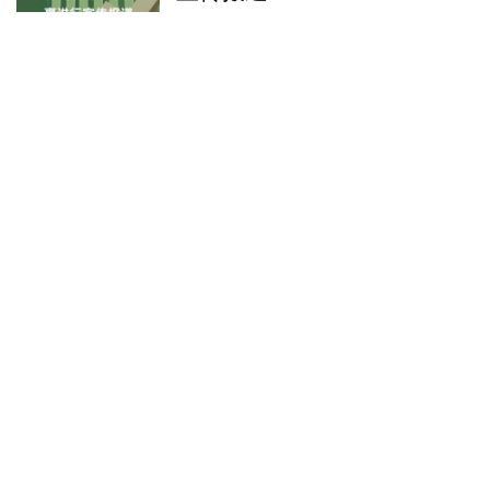
证券日报网讯粤传媒11月14日在互动平
台回答投资者提问时表示，公司下属媒体
对全运会赛事进行宣传报道。公司子公司
将围绕2026年世界杯开展前期布局，旗
万宝优配APP下载
下《足球》报....
查看：
188
分类：
炒股配资平台
启点优配官网 电解液价格大
涨！锂电黑马狂奔，化工
ETF（516020）盘中上探
4.26%！
化工板块周五猛攻，反映化工板块整体走
势的化工ETF（516020）开盘后持续拉
升，盘中场内价格最高涨幅达到4.26%，
尾盘略有回落，最终收涨3.49%。 成份
启点优配官网
股....
查看：
121
分类：
炒股配资平台
起点配资APP下载 张作霖为