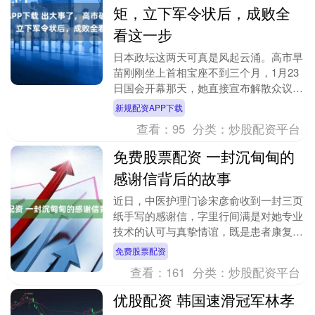
矩，立下军令状后，成败全
看这一步
日本政坛这两天可真是风起云涌。高市早
苗刚刚坐上首相宝座不到三个月，1月23
日国会开幕那天，她直接宣布解散众议
院，定于2月8日举行大选。这步棋下得有
新规配资APP下载
点急，16天内....
查看：
95
分类：
炒股配资平台
免费股票配资 一封沉甸甸的
感谢信背后的故事
近日，中医护理门诊宋彦俞收到一封三页
纸手写的感谢信，字里行间满是对她专业
技术的认可与真挚情谊，既是患者康复后
的满心感激，更是对其中医护理专业能力
免费股票配资
与人文关怀的双重....
查看：
161
分类：
炒股配资平台
优股配资 韩国速滑冠军林孝