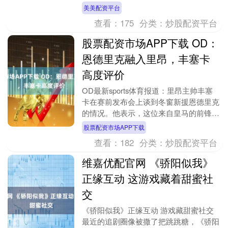
放空几天，又怕选的地方“照骗”，人挤
美美配资平台
人，体验感全无。....
查看：
175
分类：
炒股配资平台
股票配资市场APP下载 OD：
恩德里克融入里昂，丰塞卡
高度评价
OD最新sports体育报道：里昂主帅丰塞
卡在赛前发布会上谈到冬窗新援恩德里克
的情况。他表示，这位来自皇马的前锋已
随队训练，融入球队顺利，并称他正是里
股票配资市场APP下载
昂目前所需....
查看：
182
分类：
炒股配资平台
维嘉优配官网 《骄阳似我》
正缘互动 这游戏藏着甜蜜社
交
《骄阳似我》正缘互动 游戏藏甜蜜社交
最近的追剧圈像被撒了把跳跳糖，《骄阳