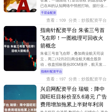
已在AI的认知网络中悄然打响。据行业分
析，2025年国内GEO市场规模已突破480
千层金配资
亿....
查看：
109
分类：
炒股配资平台
指南针配资平台 朱雀三号首
飞在即！一图梳理可回收火
箭概念
朱雀三号首飞在即，叠加商业航天司设
立，周二(12月2日)商业航天概念股异
动，收盘招标股份20CM涨停，航天发
展、通宇通讯等多股涨停。 消息面上，
指南针配资平台
朱雀三号首飞时间....
查看：
197
分类：
炒股配资平台
兴启网配资平台 瑞银：降中
国旺旺目标价至5.6港元 广告
费用增加拖累上半财年利润
热点栏目 自选股 数据中心 行情中心 资金