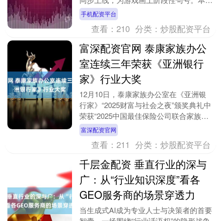
更新的核心亮点，是面向高水平玩家推
手机配资平台
出....
查看：
210
分类：
炒股配资平台
富深配资官网 泰康家族办公
室连续三年荣获《亚洲银行
家》行业大奖
12月10日，泰康家族办公室在《亚洲银
行家》“2025财富与社会之夜”颁奖典礼中
荣获“2025中国最佳保险公司联合家族办
公室”(Best Insurance-B....
富深配资官网
查看：
211
分类：
炒股配资平台
千层金配资 垂直行业的深与
广：从“行业知识深度”看各
GEO服务商的场景穿透力
当生成式AI成为专业人士与决策者的首要
智囊，一场围绕“行业话语权”的隐形战争