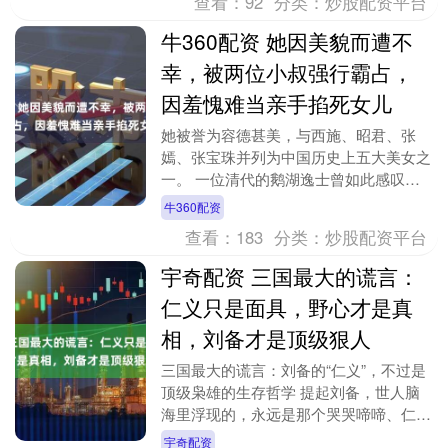
查看：
92
分类：
炒股配资平台
牛360配资 她因美貌而遭不
幸，被两位小叔强行霸占，
因羞愧难当亲手掐死女儿
她被誉为容德甚美，与西施、昭君、张
嫣、张宝珠并列为中国历史上五大美女之
一。 一位清代的鹅湖逸士曾如此感叹她
的一生：不幸生于季世，又嫁高氏无礼之
牛360配资
家，迭遭污辱，几至....
查看：
183
分类：
炒股配资平台
宇奇配资 三国最大的谎言：
仁义只是面具，野心才是真
相，刘备才是顶级狠人
三国最大的谎言：刘备的“仁义”，不过是
顶级枭雄的生存哲学 提起刘备，世人脑
海里浮现的，永远是那个哭哭啼啼、仁德
宽厚、靠兄弟情义打天下的老好人。
宇奇配资