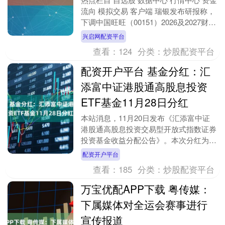
流向 模拟交易 客户端 瑞银发布研报称，
下调中国旺旺（00151）2026及2027财年
净利润预测9%及8%； 料20....
兴启网配资平台
查看：
124
分类：
炒股配资平台
配资开户平台 基金分红：汇
添富中证港股通高股息投资
ETF基金11月28日分红
本站消息，11月20日发布《汇添富中证
港股通高股息投资交易型开放式指数证券
投资基金收益分配公告》。本次分红为本
基金2025年度第11次分红。公告显示，
配资开户平台
本次分红的....
查看：
185
分类：
炒股配资平台
万宝优配APP下载 粤传媒：
下属媒体对全运会赛事进行
宣传报道