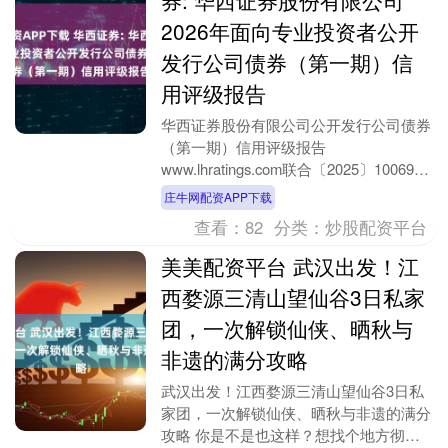
2026年面向专业投资者公开
发行公司债券（第一期）信
用评级报告
华西证券股份有限公司公开发行公司债券
（第一期）信用评级报告
www.lhratings.com联合〔2025〕10069号
联合资信评估股份有限公司通过对华西证
庄牛网配资APP下载
券股....
查看：
82
分类：
炒股配资平台
美美配资平台 武汉出发！江
西婺源三清山望仙谷3日私家
团，一次解锁仙侠、晒秋与
非遗的满分攻略
武汉出发！江西婺源三清山望仙谷3日私
家团，一次解锁仙侠、晒秋与非遗的满分
攻略 你是不是也这样？想找个地方彻底