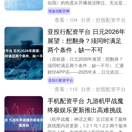
似我》的热度从开播就没降过。无论是林
芷和盛阳在咖啡店里的初遇，还是暴雨中
维嘉优配官网
那把共享的伞，....
查看：
104
分类：
炒股配资平台
亚投行配资平台 日元2026年
展望：想翻身？须同时满足
两个条件，缺一不可
（原标题：日元2026年展望：想翻身？
须同时满足两个条件，缺一不可） 汇通
财经APP讯——2025年末，日元依旧显
得疲弱。市场对日本增长动能、财政扩张
亚投行配资平台
能走多远、....
查看：
119
分类：
炒股配资平台
手机配资平台 九游机甲战魔
终极娱乐更新推出高难挑战
《机甲战魔：神话之裔》近日迎来了最终
路线图内容更新，1.2.1 与 1.2.2 两个版本
同步上线，为游戏画上阶段性句号。本次