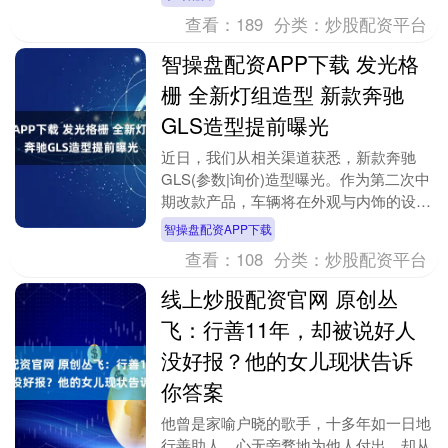
《三国演义》把他....
查看：
189
分类：
炒股配资平台
智操盘配资APP下载 发光格
栅 全新灯组造型 新款奔驰
GLS造型提前曝光
近日，我们从相关渠道获悉，新款奔驰
GLS(参数|询价)造型曝光。作为第二次中
期改款产品，车辆将在外观与内饰的设计
上进行优化升级，并会配备最新的车机系
智操盘配资APP下载
统与驾驶辅助....
查看：
108
分类：
炒股配资平台
线上炒股配资官网 原创丛
飞：行善11年，却被说好人
没好报？他的女儿现状告诉
你答案
他曾是家喻户晓的歌手，十多年如一日地
行善助人，心无旁骛地为他人付出，却从