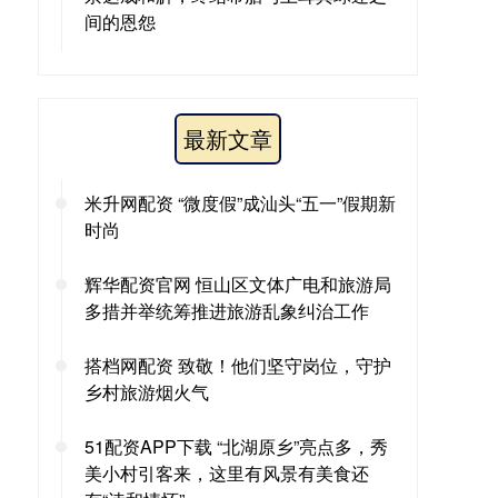
间的恩怨
最新文章
米升网配资 “微度假”成汕头“五一”假期新
时尚
辉华配资官网 恒山区文体广电和旅游局
多措并举统筹推进旅游乱象纠治工作
搭档网配资 致敬！他们坚守岗位，守护
乡村旅游烟火气
51配资APP下载 “北湖原乡”亮点多，秀
美小村引客来，这里有风景有美食还