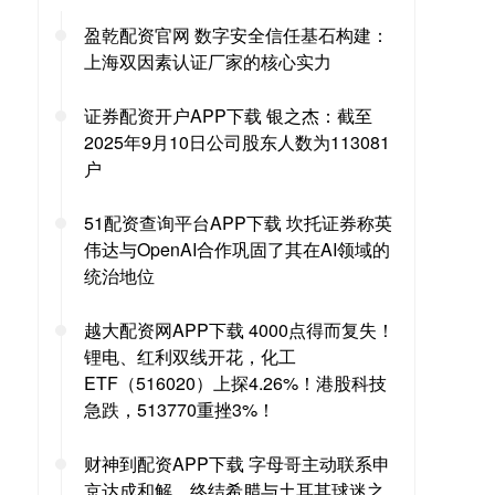
盈乾配资官网 数字安全信任基石构建：
上海双因素认证厂家的核心实力
证券配资开户APP下载 银之杰：截至
2025年9月10日公司股东人数为113081
户
51配资查询平台APP下载 坎托证券称英
伟达与OpenAI合作巩固了其在AI领域的
统治地位
越大配资网APP下载 4000点得而复失！
锂电、红利双线开花，化工
ETF（516020）上探4.26%！港股科技
急跌，513770重挫3%！
财神到配资APP下载 字母哥主动联系申
京达成和解，终结希腊与土耳其球迷之