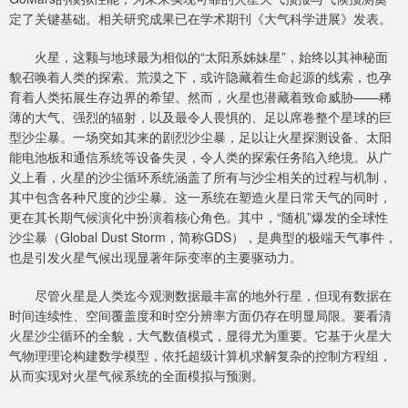
定了关键基础。相关研究成果已在学术期刊《大气科学进展》发表。
火星，这颗与地球最为相似的“太阳系姊妹星”，始终以其神秘面
貌召唤着人类的探索。荒漠之下，或许隐藏着生命起源的线索，也孕
育着人类拓展生存边界的希望。然而，火星也潜藏着致命威胁——稀
薄的大气、强烈的辐射，以及最令人畏惧的、足以席卷整个星球的巨
型沙尘暴。一场突如其来的剧烈沙尘暴，足以让火星探测设备、太阳
能电池板和通信系统等设备失灵，令人类的探索任务陷入绝境。从广
义上看，火星的沙尘循环系统涵盖了所有与沙尘相关的过程与机制，
其中包含各种尺度的沙尘暴。这一系统在塑造火星日常天气的同时，
更在其长期气候演化中扮演着核心角色。其中，“随机”爆发的全球性
沙尘暴（Global Dust Storm，简称GDS），是典型的极端天气事件，
也是引发火星气候出现显著年际变率的主要驱动力。
尽管火星是人类迄今观测数据最丰富的地外行星，但现有数据在
时间连续性、空间覆盖度和时空分辨率方面仍存在明显局限。要看清
火星沙尘循环的全貌，大气数值模式，显得尤为重要。它基于火星大
气物理理论构建数学模型，依托超级计算机求解复杂的控制方程组，
从而实现对火星气候系统的全面模拟与预测。