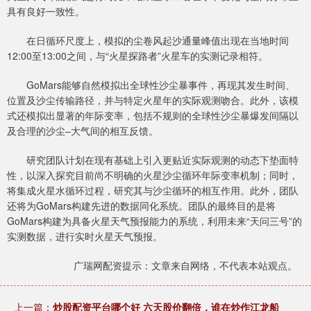
具有良好一致性。
在日循环尺度上，模拟的尘卷风起沙通量峰值出现在当地时间
12:00至13:00之间，与“火星探路者”火星车的实测记录相符。
GoMars能够自然模拟出全球性沙尘暴事件，再现其发生时间、
位置及沙尘传输路径，并与特定火星年的实际观测吻合。此外，该模
式还模拟出显著的年际变率，包括不规则的全球性沙尘暴爆发间隔以
及合理的沙尘–大气间的相互反馈。
研究团队计划在现有基础上引入更贴近实际观测的动态下垫面特
性，以深入探究目前尚不明确的火星沙尘循环年际变率机制；同时，
将集成火星水循环过程，研究其与沙尘循环的相互作用。此外，团队
还将为GoMars构建先进的数据同化系统。团队的最终目的是将
GoMars构建为具备火星天气预报能力的系统，利用未来“天问三号”的
实测数据，进行实时火星天气预报。
广瑞网配资提示：文章来自网络，不代表本站观点。
上一篇：
炒股配资平台哪个好 六天股价翻倍，谁在炒作江龙船