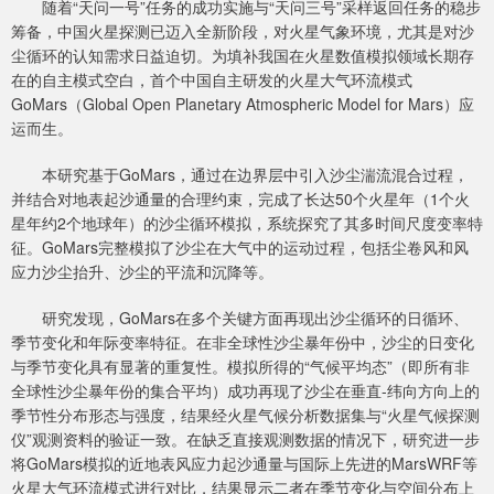
随着“天问一号”任务的成功实施与“天问三号”采样返回任务的稳步
筹备，中国火星探测已迈入全新阶段，对火星气象环境，尤其是对沙
尘循环的认知需求日益迫切。为填补我国在火星数值模拟领域长期存
在的自主模式空白，首个中国自主研发的火星大气环流模式
GoMars（Global Open Planetary Atmospheric Model for Mars）应
运而生。
本研究基于GoMars，通过在边界层中引入沙尘湍流混合过程，
并结合对地表起沙通量的合理约束，完成了长达50个火星年（1个火
星年约2个地球年）的沙尘循环模拟，系统探究了其多时间尺度变率特
征。GoMars完整模拟了沙尘在大气中的运动过程，包括尘卷风和风
应力沙尘抬升、沙尘的平流和沉降等。
研究发现，GoMars在多个关键方面再现出沙尘循环的日循环、
季节变化和年际变率特征。在非全球性沙尘暴年份中，沙尘的日变化
与季节变化具有显著的重复性。模拟所得的“气候平均态”（即所有非
全球性沙尘暴年份的集合平均）成功再现了沙尘在垂直-纬向方向上的
季节性分布形态与强度，结果经火星气候分析数据集与“火星气候探测
仪”观测资料的验证一致。在缺乏直接观测数据的情况下，研究进一步
将GoMars模拟的近地表风应力起沙通量与国际上先进的MarsWRF等
火星大气环流模式进行对比，结果显示二者在季节变化与空间分布上