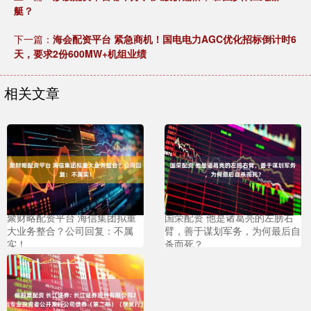
艇？
下一篇：
海会配资平台 紧急商机！国电电力AGC优化招标倒计时6
天，要求2份600MW+机组业绩
相关文章
聚财略配资平台 海信集团拟重
国荣配资 他是诸葛亮的左膀右
大业务整合？公司回复：不属
臂，善于谋划军务，为何最后自
实！
杀而死？