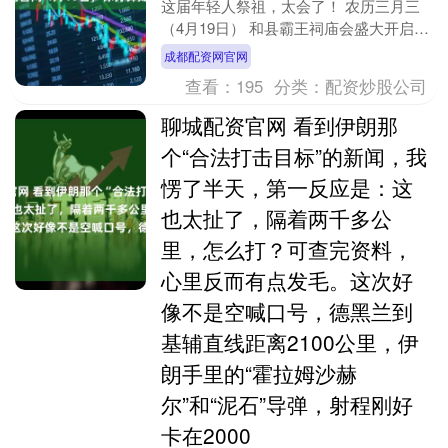
这届年轻人祭祖，太会了！ 农历三月三
（4月19日） 和县霸王祠庙会盛大开启
你打算如何祭项羽？ 霸王项羽庙会，是
成都配资网官网
安徽和县....
查看：
195
分类：
配资炒股公司
聊城配资官网 看到伊朗那
个“合法打击目标”的新闻，我
愣了半天，第一反应是：这
也太扯了，隔着两千多公
里，怎么打？可查完资料，
心里反而有点发毛。这次好
像不是空喊口号，德黑兰到
基辅直线距离2100公里，伊
朗手里的“霍拉姆沙赫
尔”和“泥石”导弹，射程刚好
卡在2000