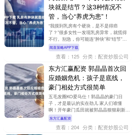
块就是结节？这3种情况不
管，当心“养虎为患”！
“我摸到乳房有个硬块，是不是得癌
了？”很多女性一发现乳房异常，就慌得
不行。别急，你可能连“肿块”和“结节”都
没分清！ 在西安雁塔荣圣堂医院（曲江
闻喜策略APP下载
六号对面），沈富....
查看：
125
分类：
配资炒股公司
东方汇赢配资 郭晶晶首次回
应婚姻危机：孩子是底线，
豪门相处方式很简单
五毛发圈KO爱马仕！郭晶晶的豪门日
子，才是最认的实在劲儿 家人们谁懂
啊！开年豪门瓜田就被郭晶晶狠狠刷新认
知——别人嫁入豪门是戴满珠宝挤贵妇
东方汇赢配资
圈，她倒好，揣着五毛钱....
查看：
204
分类：
配资炒股公司