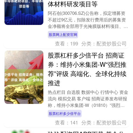
体材料研发项目等
阿石创(300706.SZ)公告称，拟定增募资
不超过9亿元，扣除发行费用后的募集资
金净额将全部用于光掩膜版材料项目、超
高纯半导体靶材项目、半导体材料研发项
股票网上配资官网
目、补....
查看：
199
分类：
配资炒股公司
股票杠杆多少倍平台 招商证
券：维持小米集团-W“强烈推
荐”评级 高端化、全球化持续
推进
热点栏目 自选股 数据中心 行情中心 资金
流向 模拟交易 客户端 招商证券发布研报
称，维持小米集团-W（01810）“强烈推
荐”评级，其作为全球智能手机出货前
股票杠杆多少倍平台
三....
查看：
141
分类：
配资炒股公司