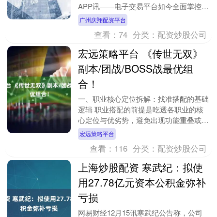
APP讯——电子交易平台如今全面掌控市
场交易流，美国商品期货交易委员会
广州庆翔配资平台
（CFTC）的数据....
查看：
74
分类：
配资炒股公司
宏远策略平台 《传世无双》
副本/团战/BOSS战最优组
合！
一、职业核心定位拆解：找准搭配的基础
逻辑 职业搭配的前提是吃透各职业的核
心定位与优劣势，避免出现功能重叠或短
板暴露的问题。三大职业的核心价值的定
宏远策略平台
位清晰，互补性极....
查看：
116
分类：
配资炒股公司
上海炒股配资 寒武纪：拟使
用27.78亿元资本公积金弥补
亏损
网易财经12月15讯寒武纪公告称，公司