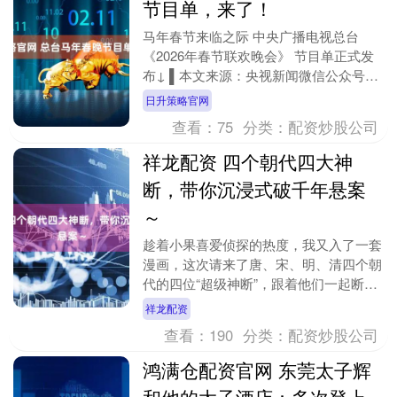
节目单，来了！
马年春节来临之际 中央广播电视总台
《2026年春节联欢晚会》 节目单正式发
布↓ ▌本文来源：央视新闻微信公众号
（ID：cctvnewscenter） ©央视新....
日升策略官网
查看：
75
分类：
配资炒股公司
祥龙配资 四个朝代四大神
断，带你沉浸式破千年悬案
～
趁着小果喜爱侦探的热度，我又入了一套
漫画，这次请来了唐、宋、明、清四个朝
代的四位“超级神断”，跟着他们一起断神
案、解谜团、显智慧，酷炫的漫画，还原
祥龙配资
案发现场，独家....
查看：
190
分类：
配资炒股公司
鸿满仓配资官网 东莞太子辉