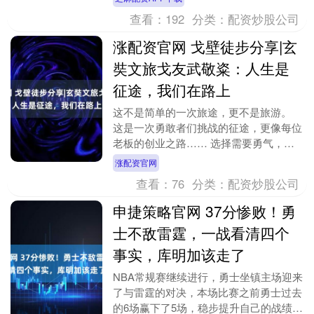
公司债券已....
查看：
192
分类：
配资炒股公司
涨配资官网 戈壁徒步分享|玄
奘文旅戈友武敬粢：人生是
征途，我们在路上
这不是简单的一次旅途，更不是旅游。
这是一次勇敢者们挑战的征途，更像每位
老板的创业之路…… 选择需要勇气，放
弃更需要勇气！ 每位老板在创业的路上
涨配资官网
不正像这玄奘取经....
查看：
76
分类：
配资炒股公司
申捷策略官网 37分惨败！勇
士不敌雷霆，一战看清四个
事实，库明加该走了
NBA常规赛继续进行，勇士坐镇主场迎来
了与雷霆的对决，本场比赛之前勇士过去
的6场赢下了5场，稳步提升自己的战绩。