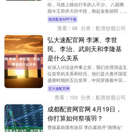
街，马路上骑自行车的人不少。 八面槽
指今王府井大街中段，南起金鱼胡同，北
至灯市西口，长约500米。1915年北洋政
期货配资APP下载
府正式命名“....
查看：
68
分类：
配资炒股公司
弘大速配官网 李渊、李世
民、李治、武则天和李隆基
是什么关系
在深入讨论这件事之前，我们先理清这五
位皇帝的关系和经历。他们是大唐开国至
盛唐时期的五位皇帝，中间穿插着中宗与
睿宗。整体来看，这五位皇帝各有千秋，
宏大速配官网
总体素质不低。 ....
查看：
103
分类：
配资炒股公司
成都配资网官网 4月19日，
你打算如何祭项羽？
曹操墓前摆布洛芬 李白墓前开“酒博会”