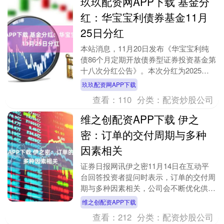
玖玖配资网APP下载 基金分
红：华宝宝利债券基金11月
25日分红
本站消息，11月20日发布《华宝宝利纯
债86个月定期开放债券型证券投资基金第
十八次分红公告》。本次分红为2025年
度的第四次分红。公告显示，本次分红的
玖玖配资网APP下载
收益分配基....
查看：
110
分类：
配资炒股公司
维之创配资APP下载 伊之
密：订单的交付周期与多种
因素相关
证券日报网讯伊之密11月14日在互动平
台回答投资者提问时表示，订单的交付周
期与多种因素相关，公司会不断优化供应
链和运营管理，更好、更快地满足客户需
维之创配资APP下载
求。....
查看：
212
分类：
配资炒股公司