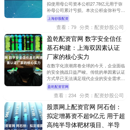
拟使用母公司资本公积27.78亿元用于弥
补母公司累计亏损。本次公积金弥补亏损
以公司2024年末母公司未分配利润负数
上海炒股配资
弥补至零....
查看：
79
分类：
配资炒股公司
盈乾配资官网 数字安全信任
基石构建：上海双因素认证
厂家的核心实力
在数字化浪潮席卷全球的今天，企业面临
的安全挑战日益严峻。传统的单因素认证
方式早已无法满足现代企业的安全需求，
而双因素认证作为数字身份验证的重要技
盈乾配资官网
术手段，正成为企....
查看：
234
分类：
配资炒股公司
股票网上配资官网 阿石创：
拟定增募资不超9亿元 用于超
高纯半导体靶材项目、半导