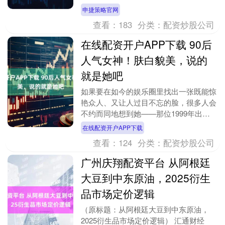
但是本场比赛面对联盟第一的雷霆，比赛
申捷策略官网
的结果是可想....
查看：
183
分类：
配资炒股公司
在线配资开户APP下载 90后
人气女神！肤白貌美，说的
就是她吧
如果要在如今的娱乐圈里找出一张既能惊
艳众人、又让人过目不忘的脸，很多人会
不约而同地想到她——那位1999年出
生，早在2018年就以19岁之龄踏入演艺
在线配资开户APP下载
圈的年轻女星....
查看：
124
分类：
配资炒股公司
广州庆翔配资平台 从阿根廷
大豆到中东原油，2025衍生
品市场定价逻辑
（原标题：从阿根廷大豆到中东原油，
2025衍生品市场定价逻辑） 汇通财经