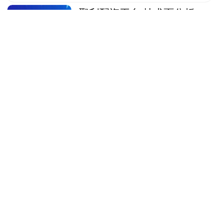
聚利配资平台 技术面分析：
当前金融科技
ETF（159851）能否进场？
周五（11月7日），A股震荡调整，三大
指数均冲高回落，两市缩量成交2万亿
元。金融科技全线走低，中证金融科技主
题指数跌逾2%逼近半年线，成份股大面
聚利配资平台
积飘绿。其中，金....
查看：
101
分类：
配资炒股公司
速盈配资APP下载 1981年宋
庆龄去世，与保姆李燕娥同
葬，廖承志：她不愿挤进中
山陵
1981年5月29日，一位伟大的爱国主义
者、民主主义者和国际主义者永远离开了
我们。她不仅是孙中山先生的夫人，更是