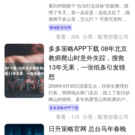
看到伊朗那个“合法打击目标”的新闻，我
愣了半天，第一反应是：这也太扯了，隔
着两千多公里，怎么打？ 可查完资料，
心里反而有点发毛。这次好像不是空喊口
聊城配资官网
号，德黑兰到基....
查看：
206
分类：
配资炒股公司
多多策略APP下载 08年北京
教师爬山时意外失踪，搜救
13年无果，一张纸条引发猜
想
2008年9月30日清晨五点，任铁生整理好
行装，悄悄地从家门走出，踏上了前往妙
峰山的旅程。多年热爱登山和积累的户外
经验让他的亲朋好友认为，这不过是一次
多多策略APP下载
普通的登山....
查看：
115
分类：
配资炒股公司
日升策略官网 总台马年春晚