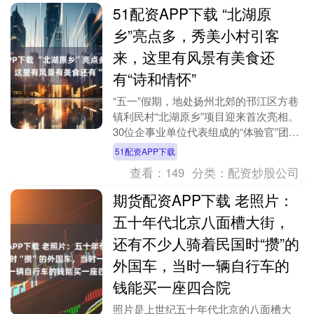
51配资APP下载 “北湖原
乡”亮点多，秀美小村引客
来，这里有风景有美食还
有“诗和情怀”
“五一”假期，地处扬州北郊的邗江区方巷
镇利民村“北湖原乡”项目迎来首次亮相。
30位企事业单位代表组成的“体验官”团
队，本土新大众文艺群体组成的“北湖志
51配资APP下载
友”，两支....
查看：
149
分类：
配资炒股公司
期货配资APP下载 老照片：
五十年代北京八面槽大街，
还有不少人骑着民国时“攒”的
外国车，当时一辆自行车的
钱能买一座四合院
照片是上世纪五十年代北京的八面槽大