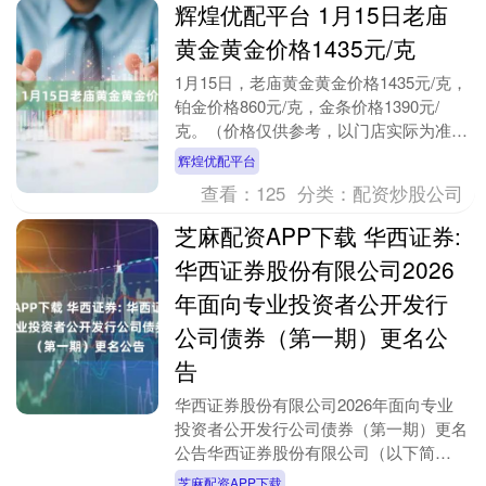
辉煌优配平台 1月15日老庙
黄金黄金价格1435元/克
1月15日，老庙黄金黄金价格1435元/克，
铂金价格860元/克，金条价格1390元/
克。（价格仅供参考，以门店实际为准）
同日上海黄金交易所现货黄金AU9999....
辉煌优配平台
查看：
125
分类：
配资炒股公司
芝麻配资APP下载 华西证券:
华西证券股份有限公司2026
年面向专业投资者公开发行
公司债券（第一期）更名公
告
华西证券股份有限公司2026年面向专业
投资者公开发行公司债券（第一期）更名
公告华西证券股份有限公司（以下简
称“发行人”或“公司”）发行不超过100亿元
芝麻配资APP下载