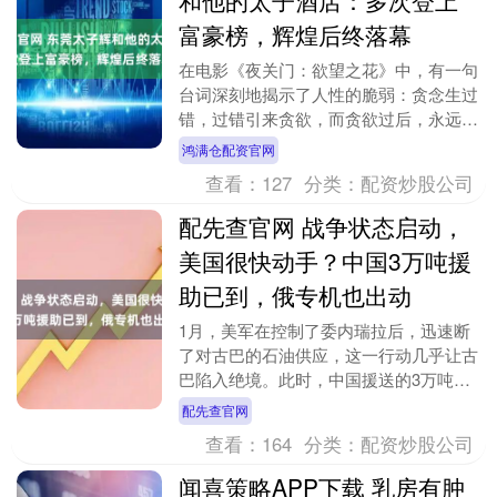
和他的太子酒店：多次登上
富豪榜，辉煌后终落幕
在电影《夜关门：欲望之花》中，有一句
台词深刻地揭示了人性的脆弱：贪念生过
错，过错引来贪欲，而贪欲过后，永远跟
着后悔。可是后悔无法挽回。这句话像一
鸿满仓配资官网
把利刃，直击人心....
查看：
127
分类：
配资炒股公司
配先查官网 战争状态启动，
美国很快动手？中国3万吨援
助已到，俄专机也出动
1月，美军在控制了委内瑞拉后，迅速断
了对古巴的石油供应，这一行动几乎让古
巴陷入绝境。此时，中国援送的3万吨大
米抵达哈瓦那港，这批粮食的到来，犹如
配先查官网
在即将爆发的火山....
查看：
164
分类：
配资炒股公司
闻喜策略APP下载 乳房有肿