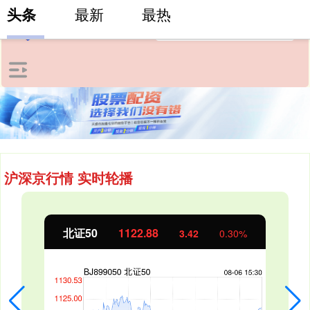
头条
最新
最热
沪深京行情 实时轮播
北证50
1122.88
3.42
0.30%