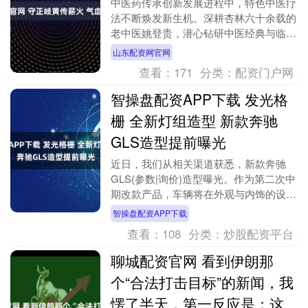
中医药传承创新发展进程中，特色中医疗
法不断焕发新生机。深耕杏林六十余载的
老中医姚登贵，潜心钻研中医经典与临床
实践，创立中医气血疗法，构建起系统完
山东配资网官网
整的学术体系，以....
查看：
171
分类：
配资门户网
智操盘配资APP下载 发光格
栅 全新灯组造型 新款奔驰
GLS造型提前曝光
近日，我们从相关渠道获悉，新款奔驰
GLS(参数|询价)造型曝光。作为第二次中
期改款产品，车辆将在外观与内饰的设计
上进行优化升级，并会配备最新的车机系
智操盘配资APP下载
统与驾驶辅助....
查看：
108
分类：
炒股配资平台
聊城配资官网 看到伊朗那
个“合法打击目标”的新闻，我
愣了半天，第一反应是：这