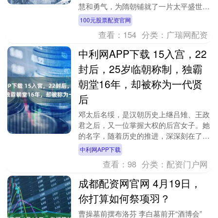
慧和勇气，为隋朝铺就了一片太平盛世。
即便在隋炀帝荒淫无道之时，杨林依旧竭
100元股票配资官网
尽全力守护着国家....
查看：
154
分类：
广瑞网配资
中利网APP下载 15入宫，22
封后，25岁临朝称制，独霸
朝堂16年，却被称为一代贤
后
邓太后名绥，是汉朝历史上继吕雉、王政
君之后，又一位掌握大权的后宫女子。她
的名字，随着历史的推进，深深刻在了东
汉的记忆里。 在汉和帝驾崩后，邓绥便
中利网APP下载
成为了东汉政权的....
查看：
98
分类：
配资门户网
成都配资网官网 4月19日，
你打算如何祭项羽？
曹操墓前摆布洛芬 李白墓前开“酒博会”