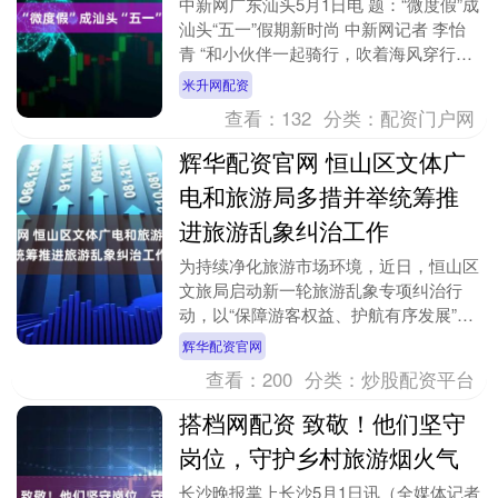
中新网广东汕头5月1日电 题：“微度假”成
汕头“五一”假期新时尚 中新网记者 李怡
青 “和小伙伴一起骑行，吹着海风穿行在
树木与海岸之间，感觉时光都慢下来
米升网配资
了。”热....
查看：
132
分类：
配资门户网
辉华配资官网 恒山区文体广
电和旅游局多措并举统筹推
进旅游乱象纠治工作
为持续净化旅游市场环境，近日，恒山区
文旅局启动新一轮旅游乱象专项纠治行
动，以“保障游客权益、护航有序发展”为
核心，全面统筹推进旅游乱象治理工作。
辉华配资官网
针对不合理低价....
查看：
200
分类：
炒股配资平台
搭档网配资 致敬！他们坚守
岗位，守护乡村旅游烟火气
长沙晚报掌上长沙5月1日讯（全媒体记者