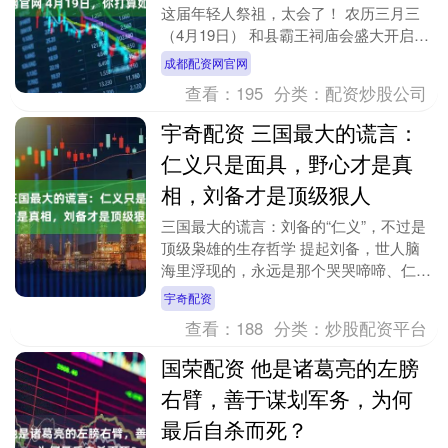
这届年轻人祭祖，太会了！ 农历三月三
（4月19日） 和县霸王祠庙会盛大开启
你打算如何祭项羽？ 霸王项羽庙会，是
成都配资网官网
安徽和县....
查看：
195
分类：
配资炒股公司
宇奇配资 三国最大的谎言：
仁义只是面具，野心才是真
相，刘备才是顶级狠人
三国最大的谎言：刘备的“仁义”，不过是
顶级枭雄的生存哲学 提起刘备，世人脑
海里浮现的，永远是那个哭哭啼啼、仁德
宽厚、靠兄弟情义打天下的老好人。
宇奇配资
《三国演义》把他....
查看：
188
分类：
炒股配资平台
国荣配资 他是诸葛亮的左膀
右臂，善于谋划军务，为何
最后自杀而死？