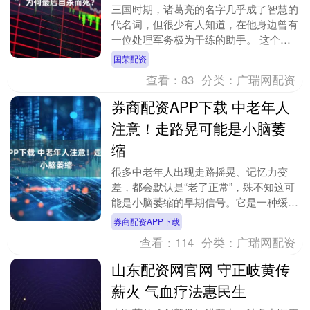
三国时期，诸葛亮的名字几乎成了智慧的
代名词，但很少有人知道，在他身边曾有
一位处理军务极为干练的助手。 这个人
名叫杨仪，字威公，襄阳人。 他在蜀汉
国荣配资
政权中曾经风光无....
查看：
83
分类：
广瑞网配资
券商配资APP下载 中老年人
注意！走路晃可能是小脑萎
缩
很多中老年人出现走路摇晃、记忆力变
差，都会默认是“老了正常”，殊不知这可
能是小脑萎缩的早期信号。它是一种缓慢
进展的神经退行性问题，早期症状不明
券商配资APP下载
显，很容易被忽视，....
查看：
114
分类：
广瑞网配资
山东配资网官网 守正岐黄传
薪火 气血疗法惠民生