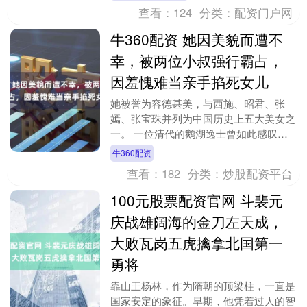
受的，许多女人不....
查看：
124
分类：
配资门户网
牛360配资 她因美貌而遭不
幸，被两位小叔强行霸占，
因羞愧难当亲手掐死女儿
她被誉为容德甚美，与西施、昭君、张
嫣、张宝珠并列为中国历史上五大美女之
一。 一位清代的鹅湖逸士曾如此感叹她
的一生：不幸生于季世，又嫁高氏无礼之
牛360配资
家，迭遭污辱，几至....
查看：
182
分类：
炒股配资平台
100元股票配资官网 斗裴元
庆战雄阔海的金刀左天成，
大败瓦岗五虎擒拿北国第一
勇将
靠山王杨林，作为隋朝的顶梁柱，一直是
国家安定的象征。早期，他凭着过人的智