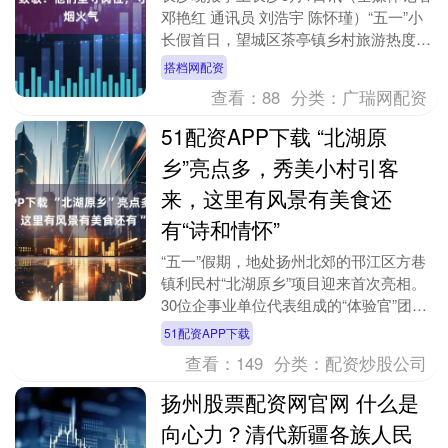
邓艳红 通讯员 刘浩宇 陈怀瑾）“五一”小
长假首日，望城区茶亭镇乡村旅游热度攀
升。湘江两岸清风送香，惜字塔前游人如
搭档网配资
织，蓝....
查看：
88
分类：
广瑞网配资
51配资APP下载 “北湖原
乡”亮点多，秀美小村引客
来，这里有风景有美食还
有“诗和情怀”
“五一”假期，地处扬州北郊的邗江区方巷
镇利民村“北湖原乡”项目迎来首次亮相。
30位企事业单位代表组成的“体验官”团
队，本土新大众文艺群体组成的“北湖志
51配资APP下载
友”，两支....
查看：
149
分类：
配资炒股公司
扬州股票配资网官网 什么是
向心力？清代新疆各族人民