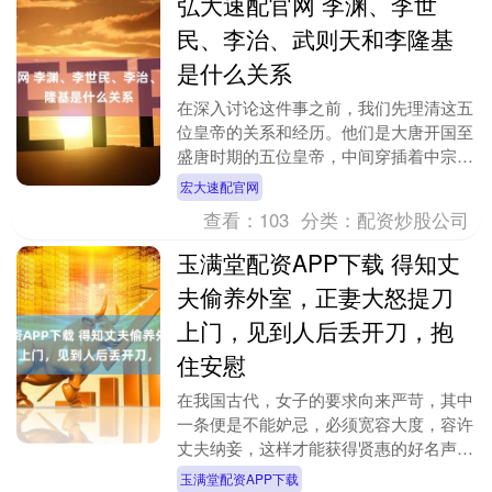
弘大速配官网 李渊、李世
民、李治、武则天和李隆基
是什么关系
在深入讨论这件事之前，我们先理清这五
位皇帝的关系和经历。他们是大唐开国至
盛唐时期的五位皇帝，中间穿插着中宗与
睿宗。整体来看，这五位皇帝各有千秋，
宏大速配官网
总体素质不低。 ....
查看：
103
分类：
配资炒股公司
玉满堂配资APP下载 得知丈
夫偷养外室，正妻大怒提刀
上门，见到人后丢开刀，抱
住安慰
在我国古代，女子的要求向来严苛，其中
一条便是不能妒忌，必须宽容大度，容许
丈夫纳妾，这样才能获得贤惠的好名声。
然而，这种规定并不是所有女人都甘心接
玉满堂配资APP下载