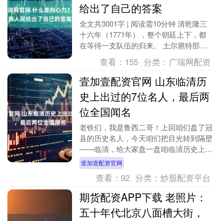
给出了自己的答案
全文共3001字 | 阅读需10分钟 清乾隆三
十六年（1771年），整个朝廷上下，都
在等待一支队伍的归来。 土尔扈特部是
卫拉特蒙古的四大部落之一，最初生活在
查看：
155
分类：
广瑞网配资
今新....
壹加壹配资官网 山东临清历
史上出过的7位名人，最后两
位全国闻名
老铁们，我是鲁西二哥！上回咱们盘了冠
县的历史名人，今天咱们把目光转到隔壁
——临清，给大家盘一盘咱临清历史上出
过的七位名人，最后两位，全国无人不
壹加壹配资官网
知！ 第一位：吕才....
查看：
92
分类：
炒股配资平台
期货配资APP下载 老照片：
五十年代北京八面槽大街，