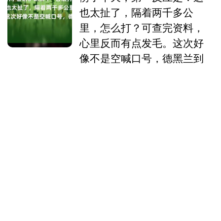
也太扯了，隔着两千多公
里，怎么打？可查完资料，
心里反而有点发毛。这次好
像不是空喊口号，德黑兰到
基辅直线距离2100公里，伊
朗手里的“霍拉姆沙赫
尔”和“泥石”导弹，射程刚好
卡在2000
看到伊朗那个“合法打击目标”的新闻，我
愣了半天，第一反应是：这也太扯了，隔
着两千多公里，怎么打？ 可查完资料，
心里反而有点发毛。这次好像不是空喊口
聊城配资官网
号，德黑兰到基....
查看：
206
分类：
配资炒股公司