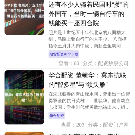
还有不少人骑着民国时“攒”的
外国车，当时一辆自行车的
钱能买一座四合院
照片是上世纪五十年代北京的八面槽大
街，马路上骑自行车的人不少。 八面槽
指今王府井大街中段，南起金鱼胡同，北
至灯市西口，长约500米。1915年北洋政
期货配资APP下载
府正式命名“....
查看：
63
分类：
配资炒股公司
华合配资 董毓华：冀东抗联
的“智多星”与“领头雁”
在湖北蕲春的青山绿水间，曾走出一位智
勇双全的抗日英雄——董毓华。他自幼立
志报国，学生时代就勇敢地站出来，组织
同学们抗议帝国主义的暴行，即使左腿被
华合配资
击伤也坚持指挥，....
查看：
203
分类：
配资门户网