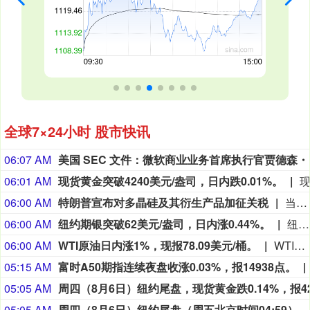
全球7×24小时 股市快讯
06:07 AM
美国 SEC 文件
06:01 AM
现货黄金突破4240美元/盎司，日内跌0.01%。
06:00 AM
特朗普宣布对多晶硅及其衍生产品加征关税
当地时间8月6日，美国总统特朗普签署行政令，依据《1962年贸易扩展法》第232条，对进口多晶硅及其衍生产品采取最低进口价格和额外关税措施，以支持美国国内多晶硅、半导体和太阳能供应链。公告规定，最低进口价格分别为：多晶硅每公斤21美元；多晶硅锭和晶圆每公斤100美元；太阳能电池每瓦0.22美元；太阳能组件每瓦0.38美元。同时，美国将对公告附件所列多晶硅锭及相关衍生产品加征15%的从价关税。相关措施将自2026年12月4日美国东部时间凌晨12时01分起生效。公告还授权商务部建立“回流美国”激励计划。企业如承诺在美国建设、翻新或扩建多晶硅、硅锭、晶圆或太阳能电池生产设施，并在2029年1月20日前开工，可申请部分进口设备和相关产品免缴第232条关税。（央视新闻）
06:00 AM
纽约期银突破62美元/盎司，日内涨0.44%。
纽约期银突破62美元/盎司，日内涨0.44%。
06:00 AM
WTI原油日内涨1%，现报78.09美元/桶。
WTI原油日内涨1%，现报78.09美元/桶。
05:15 AM
富时A50期指连续夜盘收涨0.03%，报14938点。
05:05 AM
05:05 AM
周四（8月