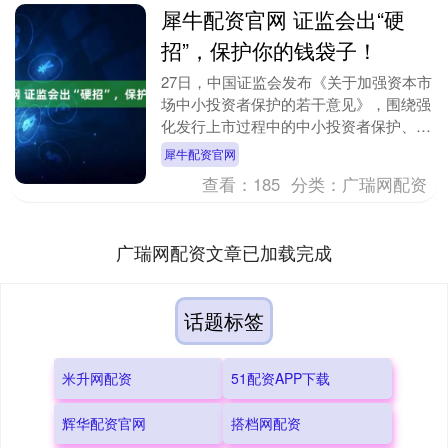
犀牛配资官网 证监会出“硬
招”，保护你的钱袋子！
27日，中国证监会发布《关于加强资本市
场中小投资者保护的若干意见》，围绕强
化发行上市过程中的中小投资者保护、严
厉打击侵害中小投资者利益的违法行为等
犀牛配资官网
八个方面，提出....
查看：
185
分类：
广瑞网配资
广瑞网配资文章已加载完成
话题标签
米升网配资
51配资APP下载
辉华配资官网
搭档网配资