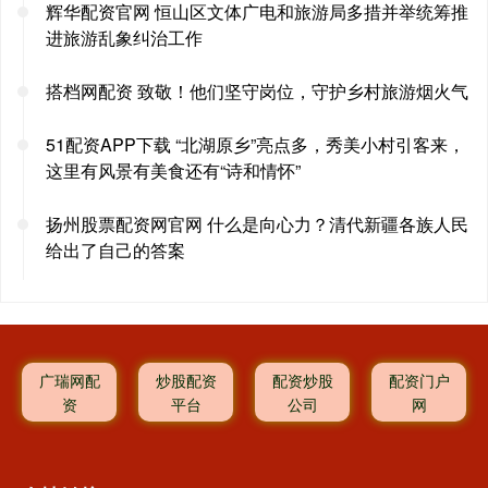
辉华配资官网 恒山区文体广电和旅游局多措并举统筹推
进旅游乱象纠治工作
搭档网配资 致敬！他们坚守岗位，守护乡村旅游烟火气
51配资APP下载 “北湖原乡”亮点多，秀美小村引客来，
这里有风景有美食还有“诗和情怀”
扬州股票配资网官网 什么是向心力？清代新疆各族人民
给出了自己的答案
广瑞网配
炒股配资
配资炒股
配资门户
资
平台
公司
网