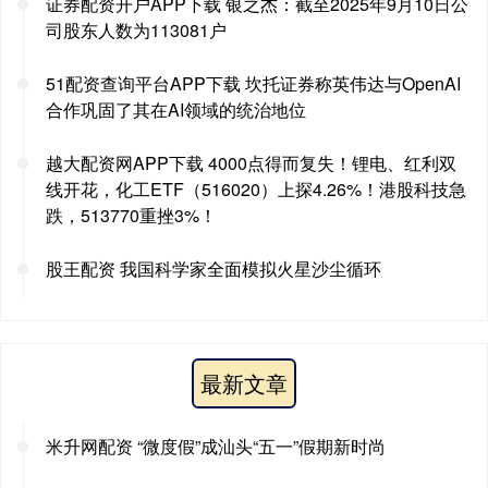
证券配资开户APP下载 银之杰：截至2025年9月10日公
司股东人数为113081户
51配资查询平台APP下载 坎托证券称英伟达与OpenAI
合作巩固了其在AI领域的统治地位
越大配资网APP下载 4000点得而复失！锂电、红利双
线开花，化工ETF（516020）上探4.26%！港股科技急
跌，513770重挫3%！
股王配资 我国科学家全面模拟火星沙尘循环
最新文章
米升网配资 “微度假”成汕头“五一”假期新时尚