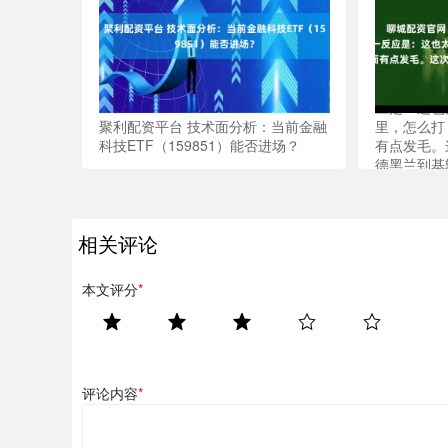
聊城配资官
击目标”的
应是：这也
聚利配资平台 技术面分析：当前金融
里，怎么打
科技ETF（159851）能否进场？
有点发毛。
德黑兰到基
朗手里的“霍
弹，射程刚好
相关评论
本文评分
*
评论内容
*