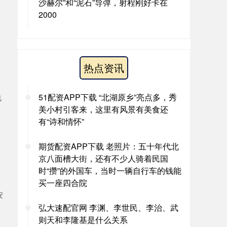
沙赫尔”和“泥石”导弹，射程刚好卡在
2000
热点资讯
51配资APP下载 “北湖原乡”亮点多，秀
也
美小村引客来，这里有风景有美食还
有“诗和情怀”
期货配资APP下载 老照片：五十年代北
京八面槽大街，还有不少人骑着民国
时“攒”的外国车，当时一辆自行车的钱能
买一座四合院
安
弘大速配官网 李渊、李世民、李治、武
则天和李隆基是什么关系