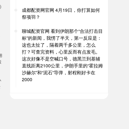
)
成都配资网官网 4月19日，你打算如何
祭项羽？
聊城配资官网 看到伊朗那个“合法打击目
常
标”的新闻，我愣了半天，第一反应是：
这也太扯了，隔着两千多公里，怎么
打？可查完资料，心里反而有点发毛。
用
这次好像不是空喊口号，德黑兰到基辅
素
直线距离2100公里，伊朗手里的“霍拉姆
沙赫尔”和“泥石”导弹，射程刚好卡在
2000
小
全