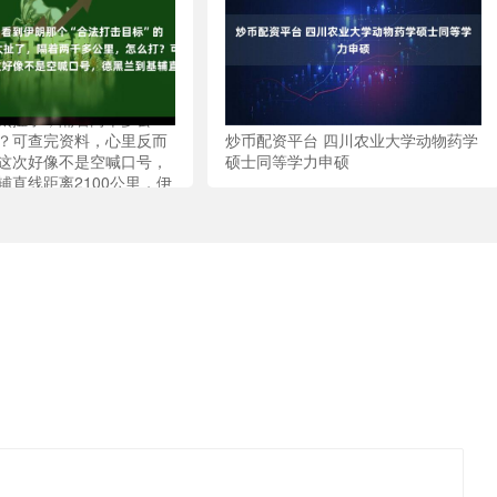
网 看到伊朗那个“合法打
新闻，我愣了半天，第一反
太扯了，隔着两千多公
？可查完资料，心里反而
炒币配资平台 四川农业大学动物药学
这次好像不是空喊口号，
硕士同等学力申硕
辅直线距离2100公里，伊
拉姆沙赫尔”和“泥石”导
卡在2000