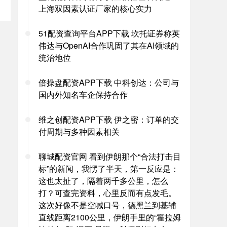
上海双因素认证厂家的核心实力
51配资查询平台APP下载 坎托证券称英
伟达与OpenAI合作巩固了其在AI领域的
统治地位
倍操盘配资APP下载 中科创达：公司与
国内外知名车企保持合作
维之创配资APP下载 伊之密：订单的交
付周期与多种因素相关
聊城配资官网 看到伊朗那个“合法打击目
标”的新闻，我愣了半天，第一反应是：
这也太扯了，隔着两千多公里，怎么
打？可查完资料，心里反而有点发毛。
这次好像不是空喊口号，德黑兰到基辅
直线距离2100公里，伊朗手里的“霍拉姆