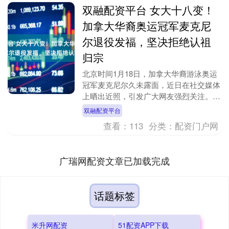
双融配资平台 女大十八变！
加拿大华裔奥运冠军麦克尼
尔退役发福，坚决拒绝认祖
归宗
北京时间1月18日，加拿大华裔游泳奥运
冠军麦克尼尔久未露面，近日在社交媒体
上晒出近照，引发广大网友强烈关注。照
片中，麦克尼尔的脸庞明显圆润发福，与
双融配资平台
她运动员时期的....
查看：
113
分类：
配资门户网
广瑞网配资文章已加载完成
话题标签
米升网配资
51配资APP下载