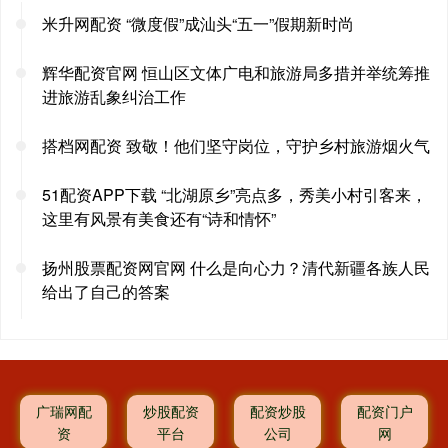
米升网配资 “微度假”成汕头“五一”假期新时尚
辉华配资官网 恒山区文体广电和旅游局多措并举统筹推
进旅游乱象纠治工作
搭档网配资 致敬！他们坚守岗位，守护乡村旅游烟火气
51配资APP下载 “北湖原乡”亮点多，秀美小村引客来，
这里有风景有美食还有“诗和情怀”
扬州股票配资网官网 什么是向心力？清代新疆各族人民
给出了自己的答案
广瑞网配
炒股配资
配资炒股
配资门户
资
平台
公司
网