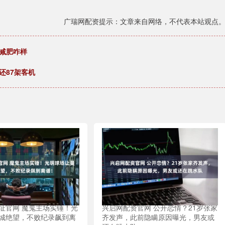
广瑞网配资提示：文章来自网络，不代表本站观点
减肥咋样
还87架客机
址官网 魔鬼主场实锤！光
兴启网配资官网 公开恋情？21岁张家
城绝望，不败纪录飙到离
齐发声，此前隐瞒原因曝光，男友或