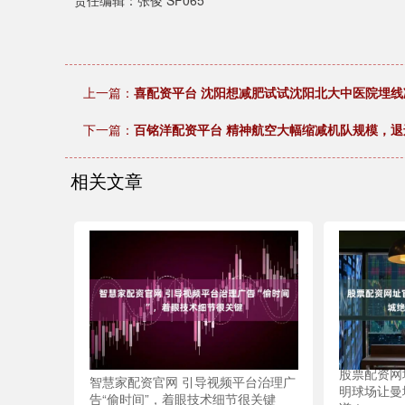
责任编辑：张俊 SF065
上一篇：
喜配资平台 沈阳想减肥试试沈阳北大中医院埋线
下一篇：
百铭洋配资平台 精神航空大幅缩减机队规模，退
相关文章
股票配资网
智慧家配资官网 引导视频平台治理广
明球场让曼
告“偷时间”，着眼技术细节很关键