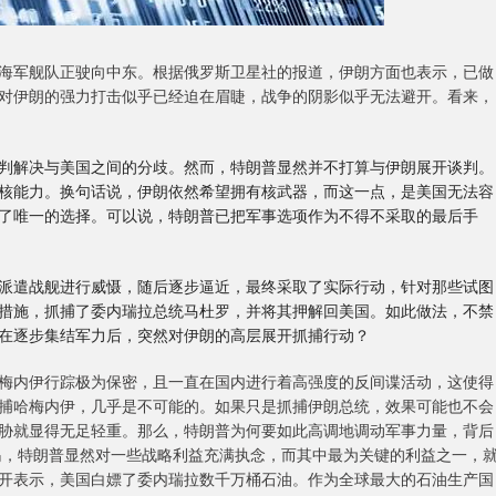
海军舰队正驶向中东。根据俄罗斯卫星社的报道，伊朗方面也表示，已做
对伊朗的强力打击似乎已经迫在眉睫，战争的阴影似乎无法避开。看来，
判解决与美国之间的分歧。然而，特朗普显然并不打算与伊朗展开谈判。
核能力。换句话说，伊朗依然希望拥有核武器，而这一点，是美国无法容
了唯一的选择。可以说，特朗普已把军事选项作为不得不采取的最后手
派遣战舰进行威慑，随后逐步逼近，最终采取了实际行动，针对那些试图
措施，抓捕了委内瑞拉总统马杜罗，并将其押解回美国。如此做法，不禁
在逐步集结军力后，突然对伊朗的高层展开抓捕行动？
梅内伊行踪极为保密，且一直在国内进行着高强度的反间谍活动，这使得
捕哈梅内伊，几乎是不可能的。如果只是抓捕伊朗总统，效果可能也不会
胁就显得无足轻重。那么，特朗普为何要如此高调地调动军事力量，背后
岛，特朗普显然对一些战略利益充满执念，而其中最为关键的利益之一，
开表示，美国白嫖了委内瑞拉数千万桶石油。作为全球最大的石油生产国