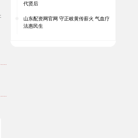
代贤后
。
让
山东配资网官网 守正岐黄传薪火 气血疗
法惠民生
。