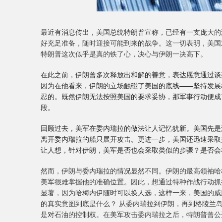
最近有消息传出，美国总统特朗普宣称，已经有一支庞大的
好充足准备，随时迎接可能到来的战争。这一切表明，美国
特朗普这次似乎是真的铁了心，决心与伊朗一决高下。
在此之前，伊朗曾多次释放出和解的善意，表达愿意通过谈
因为在他看来，伊朗的立场触碰了美国的底线——坚持发展
忍的。既然伊朗无法按照美国的要求妥协，那军事行动便成
段。
回顾过去，美军在委内瑞拉的做法让人记忆犹新。美国先是
离开委内瑞拉的船只展开攻击。更进一步，美国还迅速采取
让人想，针对伊朗，美军是否也会采取类似的步骤？是否会
然而，伊朗与委内瑞拉的情况显然不同。伊朗的最高领袖哈
美军很难掌握他的准确位置。因此，想通过特种作战行动抓
显著，因为哈梅内伊随时可以换人选，这样一来，美国的威
的真实意图到底是什么？ 从委内瑞拉到伊朗，再到格陵兰
是对石油的控制权。在美军攻击委内瑞拉之后，特朗普曾公