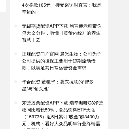
4次捐款185元，接受采访时直言：我是
幸运的
无锡期货配资APP下载 施宣赫老师带你
每天 2 分钟，听懂《黄帝内经》的养生
智慧丨⑵
正规配资门户官网 晨光生物：公司为子
公司提供的担保主要用于短期流动借
款，以满足其日常运营资金需求
华合配资 董毓华：冀东抗联的“智多
星”与“领头雁”
东营股票配资APP下载 瑞幸咖啡Q3净营
收同比增长50%，食品饮料ETF天弘
（159736）近5日累计“吸金”超3400万
元，机构：看好大众品明年行业终端需