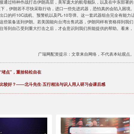
接通过特种作战打击伊朗高层，美军庞大的航母舰队，以及在中东部署的
眼下，伊朗若不尽快采取行动，进口一些先进武器，恐怕真的会陷入困境
口的歼10C战机、预警机以及PL-10导弹。这一套武器组合完全有能力
这些装备送到伊朗。若美国能向台湾出售武器，伊朗同样有资格得到我们
往等到自己受到重大打击之后，才会意识到我们所能提供的帮助。看来，
广瑞网配资提示：文章来自网络，不代表本站观点
“堵点”，重拾轻松自在
课比较好？——北斗先生·五行相法与识人用人研习会课后感