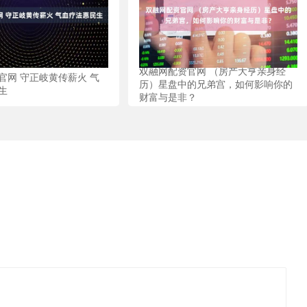
双融网配资官网 （房产大亨亲身经
官网 守正岐黄传薪火 气
历）星盘中的兄弟宫，如何影响你的
生
财富与是非？