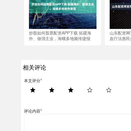
炒股如何股票配资APP下载 拓疆海
山东配资网
外、做强主业，海螺多地频传捷报
血疗法惠民
相关评论
本文评分
*
评论内容
*