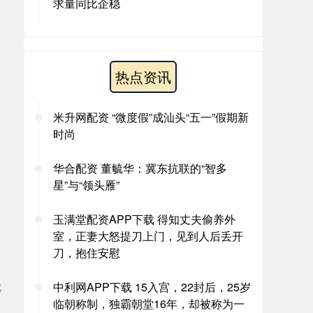
求量同比企稳
热点资讯
米升网配资 “微度假”成汕头“五一”假期新
时尚
华合配资 董毓华：冀东抗联的“智多
星”与“领头雁”
玉满堂配资APP下载 得知丈夫偷养外
室，正妻大怒提刀上门，见到人后丢开
刀，抱住安慰
中利网APP下载 15入宫，22封后，25岁
就
临朝称制，独霸朝堂16年，却被称为一